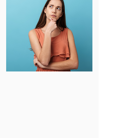
Du findest Human Design ganz
interessant, aber es ist Dir auch etwas
suspekt?
Du wüsstest gerne mehr über die
Hintergründe des Human Design und