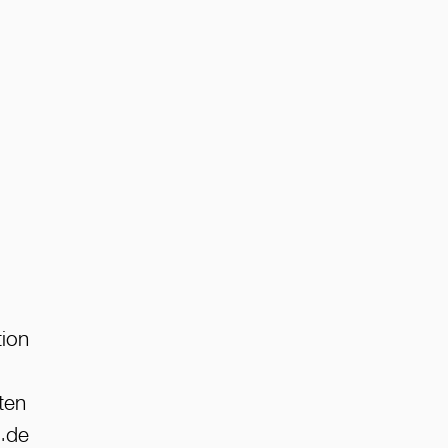
tion
ten
r.de