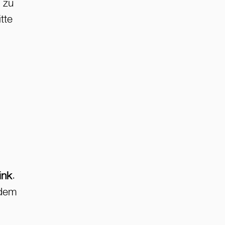
 zu
tte
ink
.
 dem