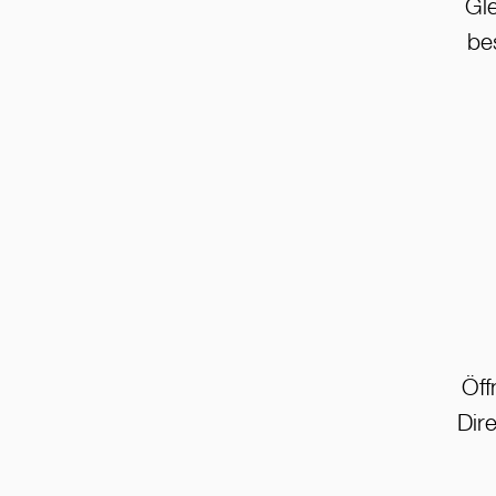
Gle
be
Öff
Dir