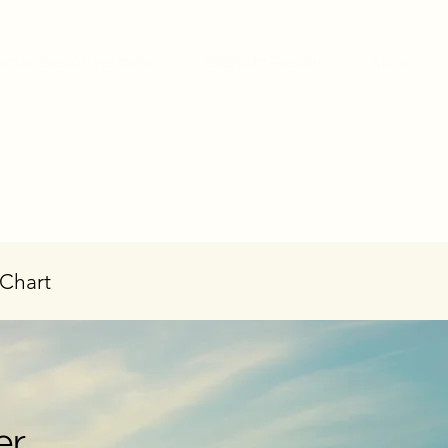
uman Design verstehen
Blitzlicht-Reading
More
 Chart
er