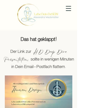
Das hat geklappt!
H
D Deep Dive
Der Link zur
Präsent
ation
sollte in wenigen Minuten
in Dein Email-Postfach flattern.